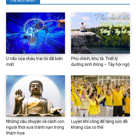
TIN MỚI NHẤT
U não của cháu trai tôi đã biến
Phù chính, khu tà. Triết lý
mất
dưỡng sinh Đông – Tây hội ngộ
Những câu chuyện về cách con
Luyện khí công để tăng sức đề
người thời xưa tránh nạn trong
kháng của cơ thể
thảm họa