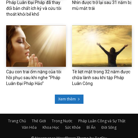
Pháp Luân Đại Pháp đã thay
Nhìn được trở lại sau 31 năm bị
đổi bản chất ích kỷ và cứu tôi
mù mắt trái
thoát khỏi bể khổ
Cậu con trai ốm nặng của tôi
Tê liệt mặt trong 32 năm được
hồi phục sau khi nghe “Pháp
chữa lành sau khi tập Pháp
Luân Đại Pháp Hảo”
Luân Công
Xem thêm
Trang Chủ
Thế Giới
Trong Nước
Pháp Luân Công và Sự Thật
Văn Hóa
Khoa Học
Sức Khỏe
Bí Ẩn
Đời Sống