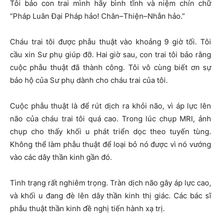
Tôi bảo con trai mình hãy bình tĩnh và niệm chín chữ
“Pháp Luân Đại Pháp hảo! Chân–Thiện–Nhẫn hảo.”
Cháu trai tôi được phẫu thuật vào khoảng 9 giờ tối. Tôi
cầu xin Sư phụ giúp đỡ. Hai giờ sau, con trai tôi bảo rằng
cuộc phẫu thuật đã thành công. Tôi vô cùng biết ơn sự
bảo hộ của Sư phụ dành cho cháu trai của tôi.
Cuộc phẫu thuật là để rút dịch ra khỏi não, vì áp lực lên
não của cháu trai tôi quá cao. Trong lúc chụp MRI, ảnh
chụp cho thấy khối u phát triển dọc theo tuyến tùng.
Không thể làm phẫu thuật để loại bỏ nó được vì nó vướng
vào các dây thần kinh gần đó.
Tình trạng rất nghiêm trọng. Tràn dịch não gây áp lực cao,
và khối u đang đè lên dây thần kinh thị giác. Các bác sĩ
phẫu thuật thần kinh đề nghị tiến hành xạ trị.