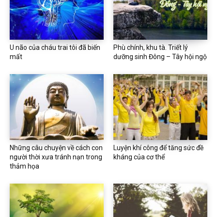
U não của cháu trai tôi đã biến
Phù chính, khu tà. Triết lý
mất
dưỡng sinh Đông – Tây hội ngộ
Những câu chuyện về cách con
Luyện khí công để tăng sức đề
người thời xưa tránh nạn trong
kháng của cơ thể
thảm họa